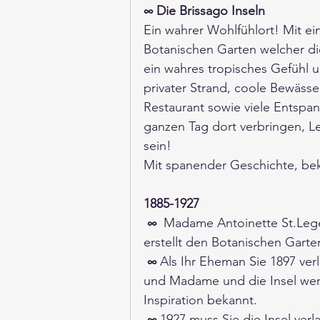
∞ Die Brissago Inseln
Ein wahrer Wohlfühlort! Mit ei
Botanischen Garten welcher die
ein wahres tropisches Gefühl um
privater Strand, coole Bewässe
Restaurant sowie viele Entspan
ganzen Tag dort verbringen, Le
sein!  
Mit spanender Geschichte, bek
1885-1927
∞
  Madame Antoinette St.Leger
erstellt den Botanischen Garte
∞
 Als Ihr Eheman Sie 1897 verlä
und Madame und die Insel werde
Inspiration bekannt.
∞
 1927 muss Sie die Insel verl